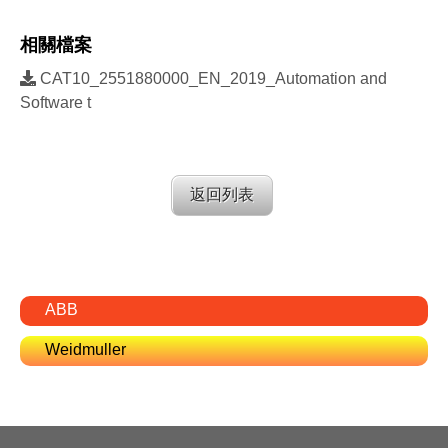
相關檔案
CAT10_2551880000_EN_2019_Automation and
Software t
返回列表
ABB
Weidmuller